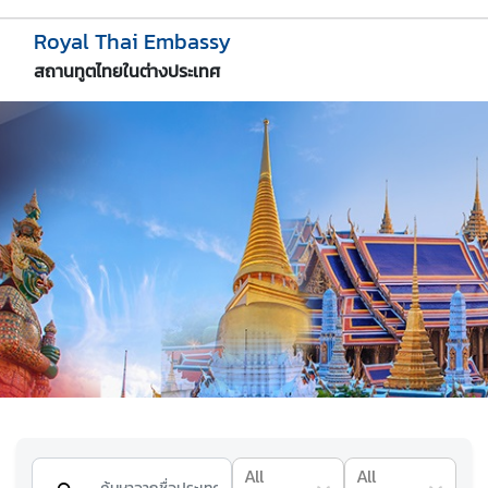
Royal Thai Embassy
สถานทูตไทยในต่างประเทศ
All
All