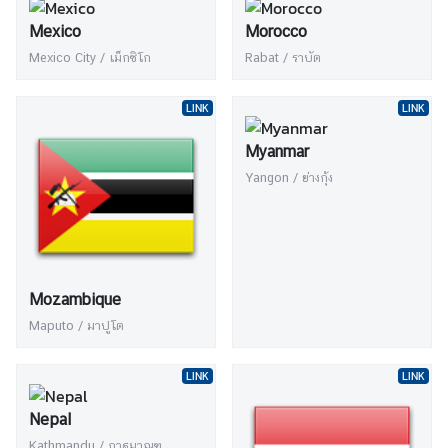
Mexico
Morocco
Mexico City / เม็กซิโก
Rabat / ราบัต
LINK
LINK
Myanmar
Yangon / ย่างกุ้ง
Mozambique
Maputo / มาปูโต
LINK
LINK
Nepal
Kathmandu / กาฐมาณฑุ