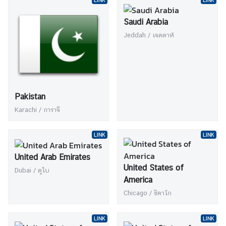
Saudi Arabia
Jeddah / เจดดาห์
Pakistan
Karachi / การาจี
LINK
LINK
United Arab Emirates
United States of
Dubai / ดูไบ
America
Chicago / ชิคาโก
LINK
LINK