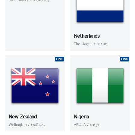
Netherlands
The Hague / กรุงเฮก
LINK
LINK
New Zealand
Nigeria
Wellington / เวลลิงตัน
ABUJA / อาบูจา