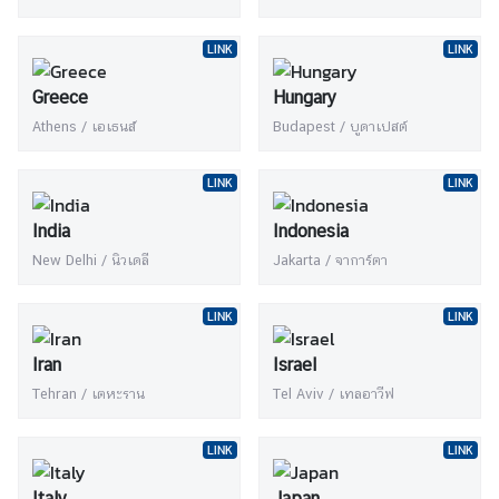
LINK
LINK
Greece
Hungary
Athens / เอเธนส์
Budapest / บูดาเปสต์
LINK
LINK
India
Indonesia
New Delhi / นิวเดลี
Jakarta / จาการ์ตา
LINK
LINK
Iran
Israel
Tehran / เตหะราน
Tel Aviv / เทลอาวีฟ
LINK
LINK
Italy
Japan