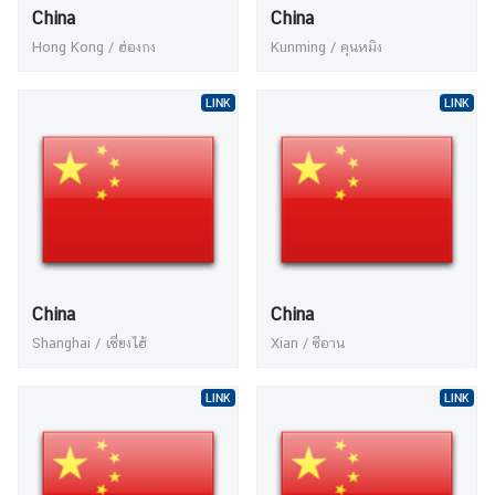
China
China
Hong Kong / ฮ่องกง
Kunming / คุนหมิง
LINK
LINK
China
China
Shanghai / เซี่ยงไฮ้
Xian / ซีอาน
LINK
LINK