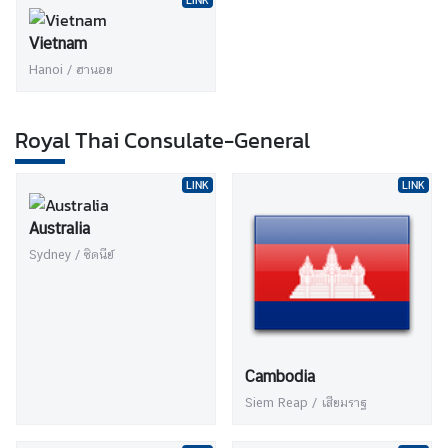
LINK
Vietnam
Hanoi / ฮานอย
Royal Thai Consulate-General
LINK
LINK
Australia
Sydney / ซิดนีย์
Cambodia
Siem Reap / เสียมราฐ