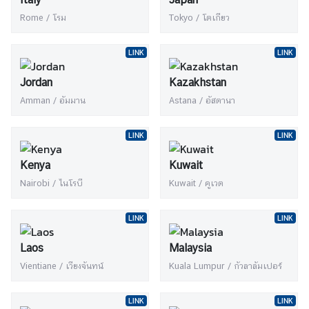
Rome / โรม
Tokyo / โตเกียว
LINK
LINK
Jordan
Kazakhstan
Amman / อัมมาน
Astana / อัสตานา
LINK
LINK
Kenya
Kuwait
Nairobi / ไนโรบี
Kuwait / คูเวต
LINK
LINK
Laos
Malaysia
Vientiane / เวียงจันทน์
Kuala Lumpur / กัวลาลัมเปอร์
LINK
LINK