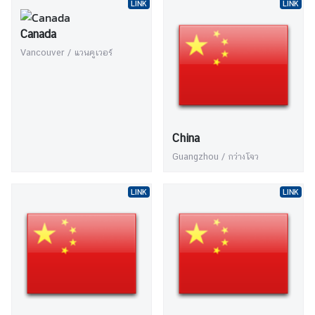
LINK
LINK
Canada
Vancouver / แวนคูเวอร์
China
Guangzhou / กว่างโจว
LINK
LINK