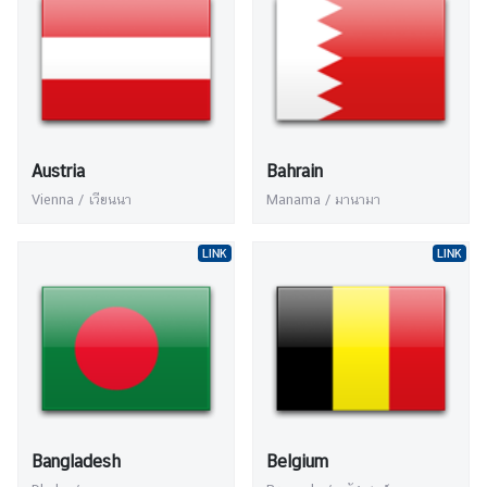
Austria
Bahrain
Vienna / เวียนนา
Manama / มานามา
LINK
LINK
Bangladesh
Belgium