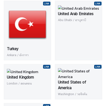
LINK
LINK
United Arab Emirates
Abu Dhabi / อาบูดาบี
Turkey
Ankara / อังการา
LINK
LINK
United Kingdom
United States of
London / ลอนดอน
America
Washington / วอชิงตัน