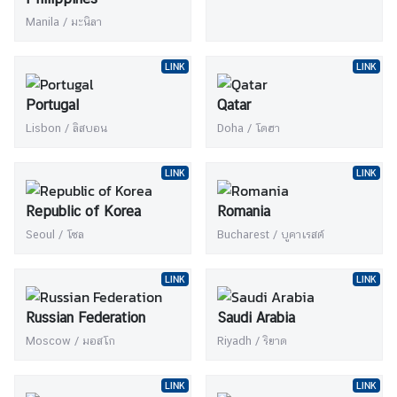
Manila / มะนิลา
LINK
LINK
Portugal
Qatar
Lisbon / ลิสบอน
Doha / โดฮา
LINK
LINK
Republic of Korea
Romania
Seoul / โซล
Bucharest / บูคาเรสต์
LINK
LINK
Russian Federation
Saudi Arabia
Moscow / มอสโก
Riyadh / ริยาด
LINK
LINK